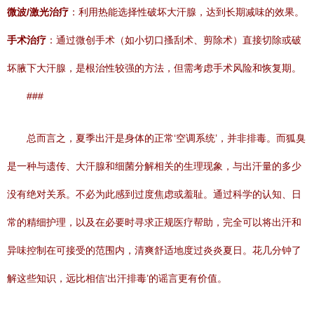
微波/激光治疗
：利用热能选择性破坏大汗腺，达到长期减味的效果。
手术治疗
：通过微创手术（如小切口搔刮术、剪除术）直接切除或破
坏腋下大汗腺，是根治性较强的方法，但需考虑手术风险和恢复期。
###
总而言之，夏季出汗是身体的正常‘空调系统’，并非排毒。而狐臭
是一种与遗传、大汗腺和细菌分解相关的生理现象，与出汗量的多少
没有绝对关系。不必为此感到过度焦虑或羞耻。通过科学的认知、日
常的精细护理，以及在必要时寻求正规医疗帮助，完全可以将出汗和
异味控制在可接受的范围内，清爽舒适地度过炎炎夏日。花几分钟了
解这些知识，远比相信‘出汗排毒’的谣言更有价值。