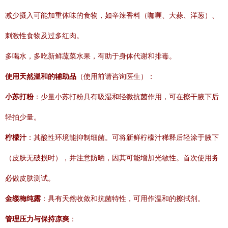
减少摄入可能加重体味的食物，如辛辣香料（咖喱、大蒜、洋葱）、
刺激性食物及过多红肉。
多喝水，多吃新鲜蔬菜水果，有助于身体代谢和排毒。
使用天然温和的辅助品
（使用前请咨询医生）：
小苏打粉
：少量小苏打粉具有吸湿和轻微抗菌作用，可在擦干腋下后
轻拍少量。
柠檬汁
：其酸性环境能抑制细菌。可将新鲜柠檬汁稀释后轻涂于腋下
（皮肤无破损时），并注意防晒，因其可能增加光敏性。首次使用务
必做皮肤测试。
金缕梅纯露
：具有天然收敛和抗菌特性，可用作温和的擦拭剂。
管理压力与保持凉爽
：