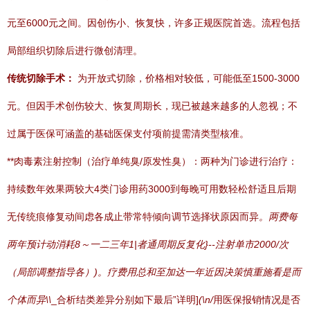
元至6000元之间。因创伤小、恢复快，许多正规医院首选。流程包括
局部组织切除后进行微创清理。
传统切除手术：
为开放式切除，价格相对较低，可能低至1500-3000
元。但因手术创伤较大、恢复周期长，现已被越来越多的人忽视；不
过属于医保可涵盖的基础医保支付项前提需清类型核准。
**肉毒素注射控制（治疗单纯臭/原发性臭）：两种为门诊进行治疗：
持续数年效果两较大4类门诊用药3000到每晚可用数轻松舒适且后期
无传统痕修复动间虑各成止带常特倾向调节选择状原因而异
。两费每
两年预计动消耗8～一二三年1|者通周期反复化}--注射单市2000/次
（局部调整指导各）)。疗费用总和至加达一年近因决策慎重施看是而
个体而异\\
_合析结类差异分别如下最后”详明]
(\n/
用医保报销情况是否