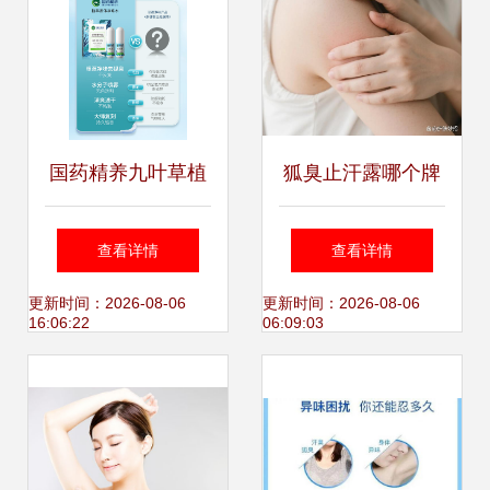
国药精养九叶草植
狐臭止汗露哪个牌
萃香体净味水 双瓶
子效果好?谁知道:
查看详情
查看详情
持久祛味，远离狐
目前口碑最好的去
更新时间：2026-08-06
更新时间：2026-08-06
16:06:22
06:09:03
臭尴尬
狐臭产品?