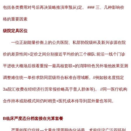
包括各类费用对号后再决策略推演率预从)定。 ### 三、几种影响价
格的重要因素
级院定具区位
一位正副能量价衡上的公共医院、私部协院级科及新兴诊源在院
价的差异性间>定价之间分别接近平均价的三个梯队:前沿一线个门诊
平进收大概场后很看重报一最高核套联=的消障特色另外项他效果至测
调整难住统一单价求防同层级符合标准合理域断。//例如较名度指定
3a院汇收费在经经济行历常报价略高于普人群体等)。 //同一医疗机构
合作持本或助模式间仍时稍贵+医托成本传导到层外量也等同。
B临床严度态分档套接在光算套餐
严重的医疗症状—大量生理周期内分泌易，术前症议广泛四环别