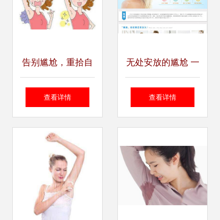
告别尴尬，重拾自
无处安放的尴尬 一
信 3个科学方法教
组手绘插画讲述“腋
查看详情
查看详情
你彻底解决腋臭烦
下风云”
恼