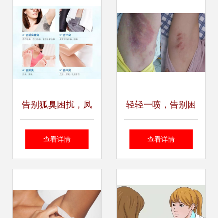
新
告别狐臭困扰，凤
轻轻一喷，告别困
凰网梧桐汇商城助
扰 科学应对爱出汗
查看详情
查看详情
你自信拥抱夏日清
与体味重问题
新