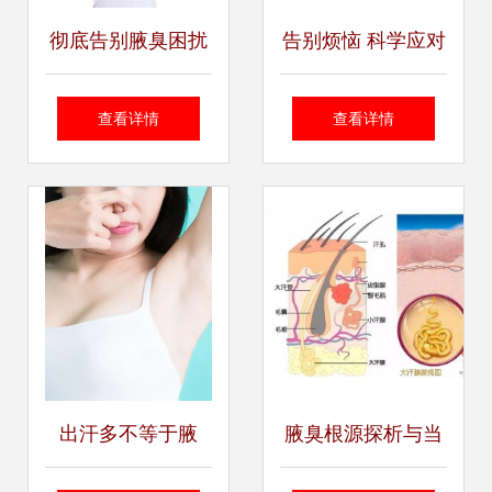
彻底告别腋臭困扰
告别烦恼 科学应对
科学认识与有效去
轻微狐臭的实用指
查看详情
查看详情
除方法
南
出汗多不等于腋
腋臭根源探析与当