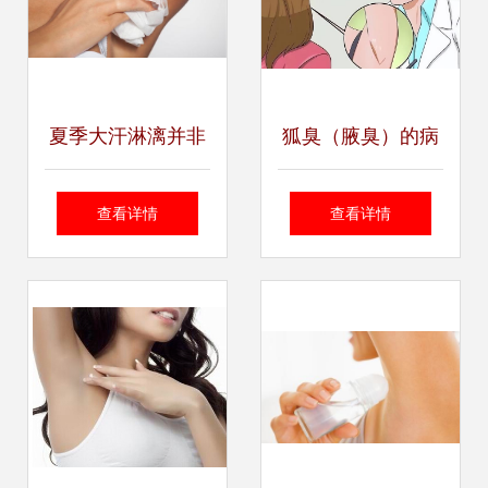
夏季大汗淋漓并非
狐臭（腋臭）的病
排毒，科学认识汗
因解析与综合治疗
查看详情
查看详情
液与狐臭
方案