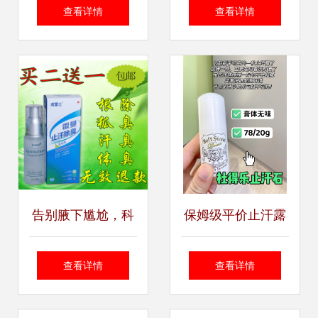
认识腋臭与民间验
净化术进驻北京，
查看详情
查看详情
方辅助调理
为狐臭困扰带来创
新解决方案
告别腋下尴尬，科
保姆级平价止汗露
学解读雷曼去狐臭
排行榜攻略曝光
查看详情
查看详情
产品